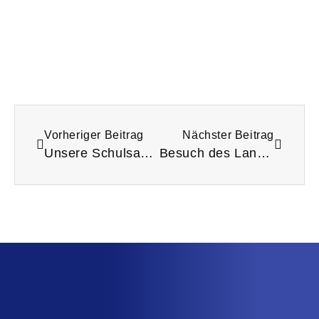
Vorheriger Beitrag
Nächster Beitrag
Unsere Schulsanitäter zu Besuch bei dem Herz Jesu Krankenhaus in Fulda
Besuch des Landtagsabgeordneten Thomas Hering an der LTS