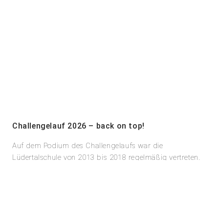
Challengelauf 2026 – back on top!
Auf dem Podium des Challengelaufs war die
Lüdertalschule von 2013 bis 2018 regelmäßig vertreten.
Dann wirbelte Corona vieles durcheinander: Auch der
Challengelauf fand erst nach
Weiterlesen »
21. Mai 2026