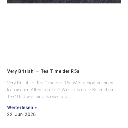
Very British! – Tea Time der R5a
Very British! – Tea Time der R5a Was gehört zu einem
klassischen Afternoon Tea? Wie trinken die Briten ihren
Tee? Und was sind Scones und
Weiterlesen »
22. Juni 2026