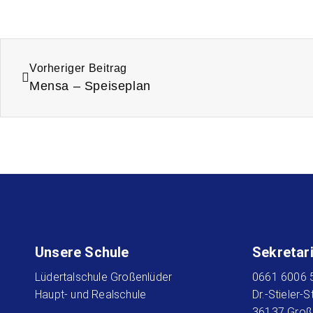
Vorheriger Beitrag
Mensa – Speiseplan
Unsere Schule
Sekretar
Lüdertalschule Großenlüder
0661 6006 
Haupt- und Realschule
Dr.-Stieler-
36137 Groß