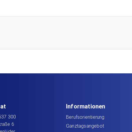
iat
Informationen
537 300
Berufsorientierung
Straße 6
Ganztagsangebot
enlüder