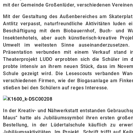
mit der Gemeinde Großenlüder, verschiedenen Vereinen,
Mit der Gestaltung des Außenbereiches am Skaterpla
Antlitz verpasst, naturfreundliche Aktivitäten lude
Beschäftigung mit dem Biobauernhof, Buch- und Wal
Insektenhotels, aber auch künstlerisch-kreative Proje
Umwelt im weitesten Sinne auseinanderzusetzen
Präsentation verbunden mit einem Verkauf stand i
Theaterprojekt LUDO erprobten sich die Schüler im d
probte intensiv an ihrem neuen Stück, dass im Novem
Schule gezeigt wird. Die Lesescouts verbanden Wan
verschiedenen Firmen, wie der Biogasanlage am Finken
stießen bei den Schülern auf reges Interesse.
In der Kreativ- und Nähwerkstatt entstanden Gebrauchs
Maus“ hatte als Jubiläumssymbol ihren ersten großen 
Bestellung, in der Lüdertalschule käuflich zu erw
Jubiläumsaktivitäten. Im Projekt „Schrift trifft auf Ke