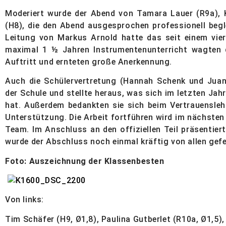
Moderiert wurde der Abend von Tamara Lauer (R9a), Ka
(H8), die den Abend ausgesprochen professionell begle
Leitung von Markus Arnold hatte das seit einem vier
maximal 1 ½ Jahren Instrumentenunterricht wagten d
Auftritt und ernteten große Anerkennung.
Auch die Schülervertretung (Hannah Schenk und Juan-
der Schule und stellte heraus, was sich im letzten Jahr
hat. Außerdem bedankten sie sich beim Vertrauensleh
Unterstützung. Die Arbeit fortführen wird im nächste
Team. Im Anschluss an den offiziellen Teil präsentie
wurde der Abschluss noch einmal kräftig von allen gefe
Foto: Auszeichnung der Klassenbesten
Von links:
Tim Schäfer (H9, Ø1,8), Paulina Gutberlet (R10a, Ø1,5),